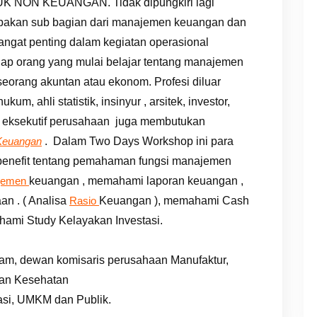
ON KEUANGAN. Tidak dipungkiri lagi
pakan sub bagian dari manajemen keuangan dan
angat penting dalam kegiatan operasional
iap orang yang mulai belajar tentang manajemen
eorang akuntan atau ekonom. Profesi diluar
um, ahli statistik, insinyur , arsitek, investor,
 / eksekutif perusahaan juga membutukan
. Dalam Two Days Workshop ini para
Keuangan
benefit tentang pemahaman fungsi manajemen
keuangan , memahami laporan keuangan ,
jemen
n . ( Analisa
Keuangan ), memahami Cash
Rasio
ami Study Kelayakan Investasi.
ham, dewan komisaris perusahaan Manufaktur,
an Kesehatan
asi, UMKM dan Publik.