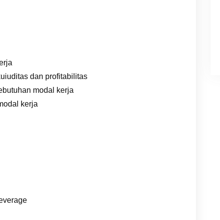
erja
iuditas dan profitabilitas
ebutuhan modal kerja
odal kerja
leverage