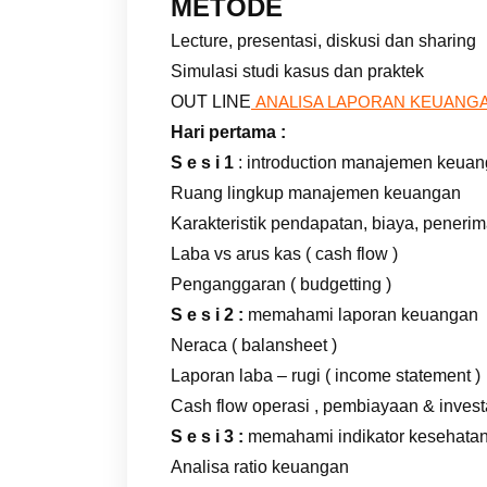
METODE
Lecture, presentasi, diskusi dan sharing
Simulasi studi kasus dan praktek
OUT LINE
ANALISA LAPORAN KEUANG
Hari pertama :
S e s i 1
: introduction manajemen keua
Ruang lingkup manajemen keuangan
Karakteristik pendapatan, biaya, peneri
Laba vs arus kas ( cash flow )
Penganggaran ( budgetting )
S e s i 2 :
memahami laporan keuangan
Neraca ( balansheet )
Laporan laba – rugi ( income statement )
Cash flow operasi , pembiayaan & invest
S e s i 3 :
memahami indikator kesehata
Analisa ratio keuangan