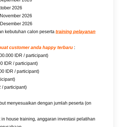
ktober 2026
7 November 2026
5 Desember 2026
an kebutuhan calon peserta
training pelayanan
embuat customer anda happy terbaru
:
00.000 IDR / participant)
 IDR / participant)
0 IDR / participant)
icipant)
/ participant)
rsebut menyesuaikan dengan jumlah peserta (on
n house training, anggaran investasi pelatihan
erusahaan.