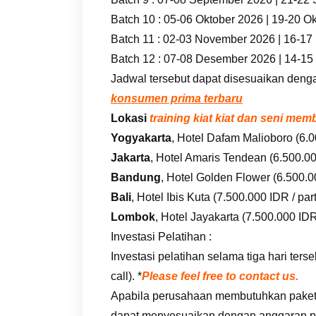
Batch 10 : 05-06 Oktober 2026 | 19-20 O
Batch 11 : 02-03 November 2026 | 16-1
Batch 12 : 07-08 Desember 2026 | 14-1
Jadwal tersebut dapat disesuaikan deng
konsumen prima terbaru
Lokasi
training kiat kiat dan seni m
Yogyakarta
, Hotel Dafam Malioboro (6.0
Jakarta
, Hotel Amaris Tendean (6.500.000
Bandung
, Hotel Golden Flower (6.500.00
Bali
, Hotel Ibis Kuta (7.500.000 IDR / part
Lombok
, Hotel Jayakarta (7.500.000 IDR 
Investasi Pelatihan :
Investasi pelatihan selama tiga hari te
call). *
Please feel free to contact us.
Apabila perusahaan membutuhkan paket i
dapat menyesuaikan dengan anggaran p