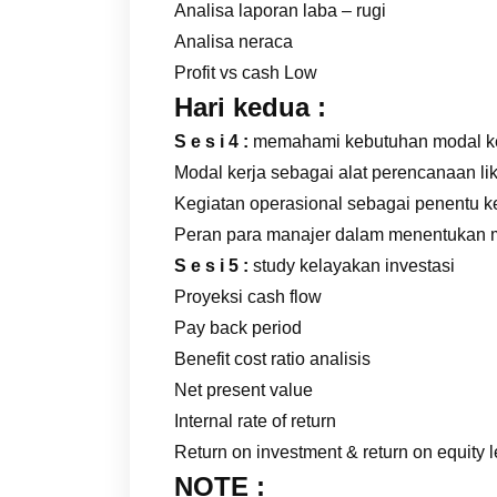
Analisa laporan laba – rugi
Analisa neraca
Profit vs cash Low
Hari kedua :
S e s i 4 :
memahami kebutuhan modal k
Modal kerja sebagai alat perencanaan liku
Kegiatan operasional sebagai penentu k
Peran para manajer dalam menentukan m
S e s i 5 :
study kelayakan investasi
Proyeksi cash flow
Pay back period
Benefit cost ratio analisis
Net present value
Internal rate of return
Return on investment & return on equity 
NOTE :