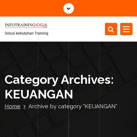
S
k
i
p
t
Solusi kebutuhan Training
o
c
o
n
t
Category Archives:
e
n
KEUANGAN
t
Home
Archive by category "KEUANGAN"