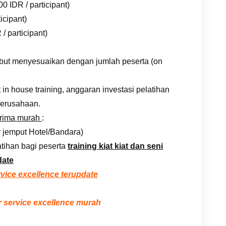
0 IDR / participant)
icipant)
/ participant)
rsebut menyesuaikan dengan jumlah peserta (on
n house training, anggaran investasi pelatihan
erusahaan.
prima murah
:
r jemput Hotel/Bandara)
tihan bagi peserta
training kiat kiat dan seni
date
rvice excellence terupdate
 service excellence murah