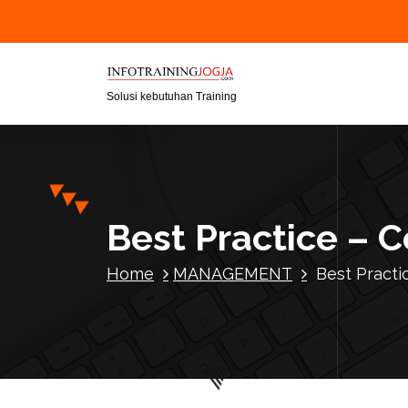
S
k
i
p
t
Solusi kebutuhan Training
o
c
o
n
t
Best Practice –
e
n
Home
MANAGEMENT
Best Pract
t