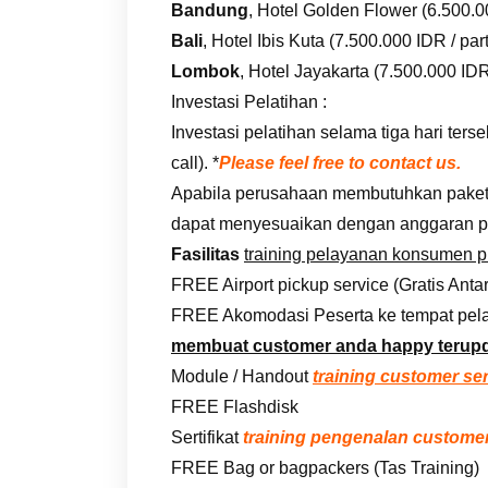
Bandung
, Hotel Golden Flower (6.500.00
Bali
, Hotel Ibis Kuta (7.500.000 IDR / part
Lombok
, Hotel Jayakarta (7.500.000 IDR 
Investasi Pelatihan :
Investasi pelatihan selama tiga hari te
call). *
Please feel free to contact us.
Apabila perusahaan membutuhkan paket i
dapat menyesuaikan dengan anggaran p
Fasilitas
training pelayanan konsumen 
FREE Airport pickup service (Gratis Anta
FREE Akomodasi Peserta ke tempat pela
membuat customer anda happy terup
Module / Handout
training customer se
FREE Flashdisk
Sertifikat
training pengenalan customer
FREE Bag or bagpackers (Tas Training)