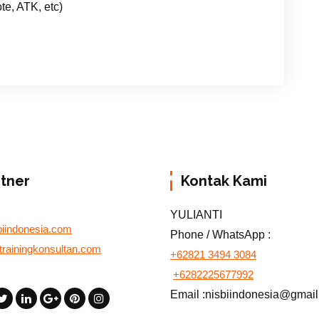
te, ATK, etc)
rtner
Kontak Kami
YULIANTI
biindonesia.com
Phone / WhatsApp :
otrainingkonsultan.com
+62821 3494 3084
+6282225677992
Email :nisbiindonesia@gmai