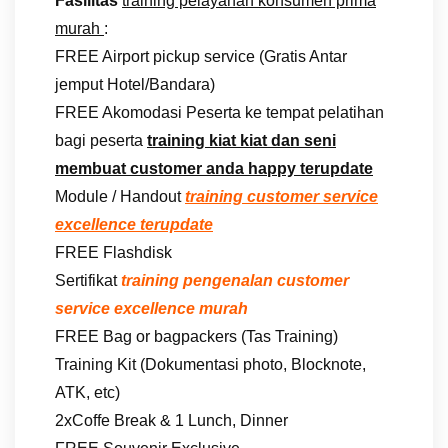
Fasilitas
training pelayanan konsumen prima
murah
:
FREE Airport pickup service (Gratis Antar
jemput Hotel/Bandara)
FREE Akomodasi Peserta ke tempat pelatihan
bagi peserta
training kiat kiat dan seni
membuat customer anda happy terupdate
Module / Handout
training customer service
excellence terupdate
FREE Flashdisk
Sertifikat
training pengenalan customer
service excellence murah
FREE Bag or bagpackers (Tas Training)
Training Kit (Dokumentasi photo, Blocknote,
ATK, etc)
2xCoffe Break & 1 Lunch, Dinner