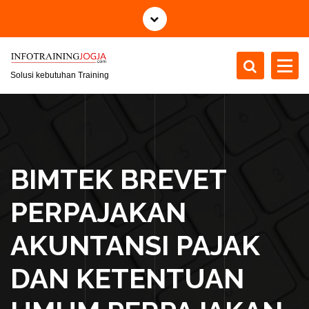
S
k
i
p
t
Solusi kebutuhan Training
o
c
o
n
t
BIMTEK BREVET
e
n
PERPAJAKAN
t
AKUNTANSI PAJAK
DAN KETENTUAN