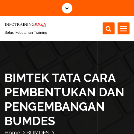
S
k
i
p
t
Solusi kebutuhan Training
o
c
o
n
t
BIMTEK TATA CARA
e
n
PEMBENTUKAN DAN
t
PENGEMBANGAN
BUMDES
Home
BUMDES