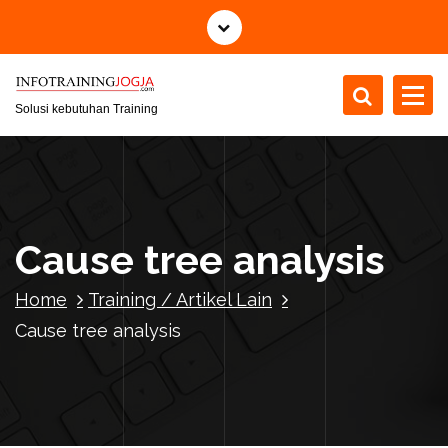
S
k
i
p
t
Solusi kebutuhan Training
o
c
o
n
t
Cause tree analysis
e
n
Home
Training / Artikel Lain
t
Cause tree analysis