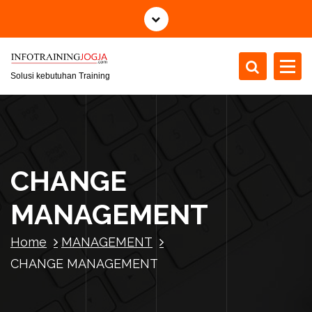
S
k
i
p
t
Solusi kebutuhan Training
o
c
o
n
t
CHANGE
e
n
MANAGEMENT
t
Home
MANAGEMENT
CHANGE MANAGEMENT