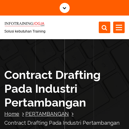
S
k
i
p
t
Solusi kebutuhan Training
o
c
o
n
t
Contract Drafting
e
n
Pada Industri
t
Pertambangan
Home
PERTAMBANGAN
Contract Drafting Pada Industri Pertambangan