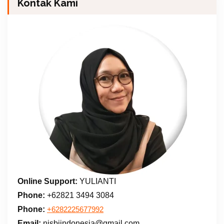
Kontak Kami
Online Support:
YULIANTI
Phone:
+62821 3494 3084
Phone:
+6282225677992
Email:
nisbiindonesia@gmail.com