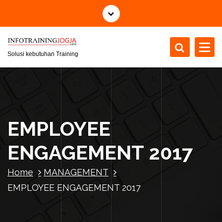
S
k
i
p
t
Solusi kebutuhan Training
o
c
o
n
t
EMPLOYEE
e
n
ENGAGEMENT 2017
t
Home
MANAGEMENT
EMPLOYEE ENGAGEMENT 2017