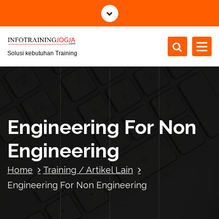
S
k
i
p
t
Solusi kebutuhan Training
o
c
o
n
t
Engineering For Non
e
n
Engineering
t
Home
Training / Artikel Lain
Engineering For Non Engineering