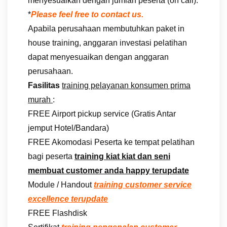
menyesuaikan dengan jumlah peserta (on call).
*
Please feel free to contact us.
Apabila perusahaan membutuhkan paket in
house training, anggaran investasi pelatihan
dapat menyesuaikan dengan anggaran
perusahaan.
Fasilitas
training pelayanan konsumen prima
murah
:
FREE Airport pickup service (Gratis Antar
jemput Hotel/Bandara)
FREE Akomodasi Peserta ke tempat pelatihan
bagi peserta
training kiat kiat dan seni
membuat customer anda happy terupdate
Module / Handout
training customer service
excellence terupdate
FREE Flashdisk