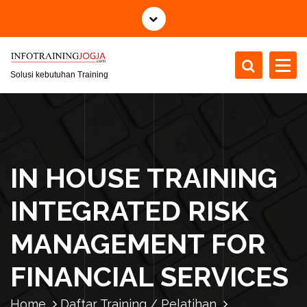
S
k
i
p
t
Solusi kebutuhan Training
o
c
o
n
t
IN HOUSE TRAINING
e
n
INTEGRATED RISK
t
MANAGEMENT FOR
FINANCIAL SERVICES
Home
Daftar Training / Pelatihan