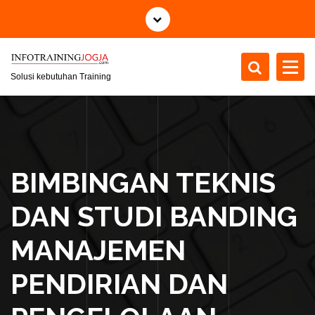
S
k
i
p
t
Solusi kebutuhan Training
o
c
o
n
t
BIMBINGAN TEKNIS
e
n
DAN STUDI BANDING
t
MANAJEMEN
PENDIRIAN DAN