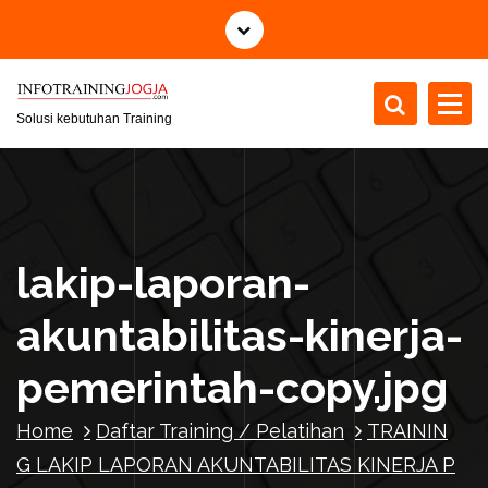
S
k
i
p
t
Solusi kebutuhan Training
o
c
o
n
t
lakip-laporan-
e
n
akuntabilitas-kinerja-
t
pemerintah-copy.jpg
Home
Daftar Training / Pelatihan
TRAININ
G LAKIP LAPORAN AKUNTABILITAS KINERJA P