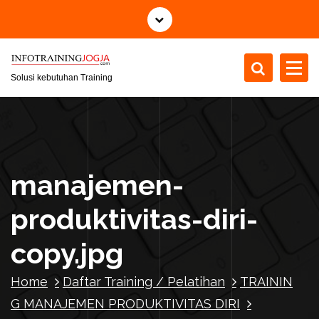
S
k
i
p
t
Solusi kebutuhan Training
o
c
o
n
t
manajemen-
e
n
produktivitas-diri-
t
copy.jpg
Home
Daftar Training / Pelatihan
TRAININ
G MANAJEMEN PRODUKTIVITAS DIRI