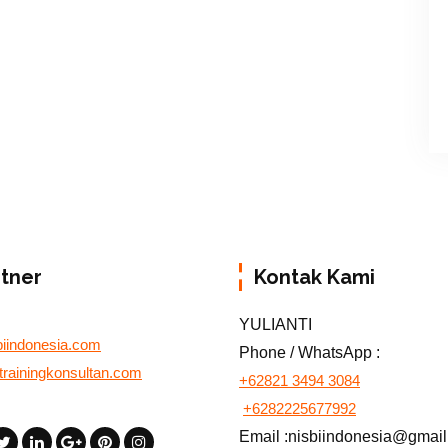
rtner
Kontak Kami
YULIANTI
biindonesia.com
Phone / WhatsApp :
otrainingkonsultan.com
+62821 3494 3084
+6282225677992
Email :nisbiindonesia@gmai