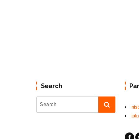
Search
Pa
nis
inf