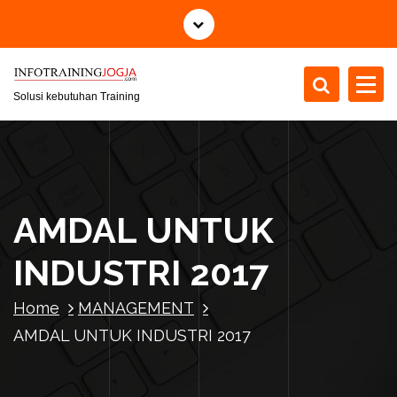
S
k
i
p
t
Solusi kebutuhan Training
o
c
o
n
t
AMDAL UNTUK
e
n
INDUSTRI 2017
t
Home
MANAGEMENT
AMDAL UNTUK INDUSTRI 2017