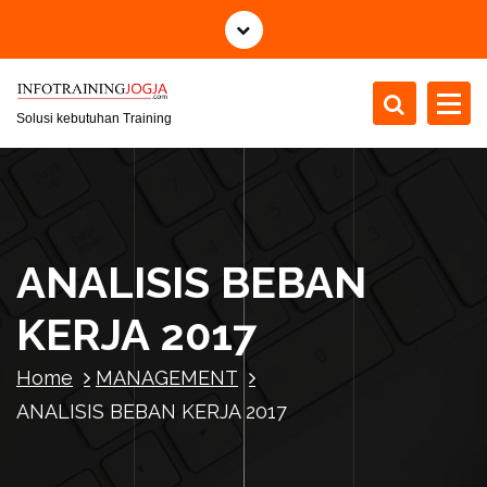
S
k
i
p
t
Solusi kebutuhan Training
o
c
o
n
t
ANALISIS BEBAN
e
n
KERJA 2017
t
Home
MANAGEMENT
ANALISIS BEBAN KERJA 2017