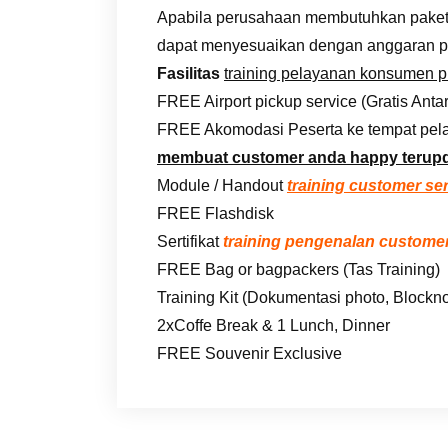
Apabila perusahaan membutuhkan paket i
dapat menyesuaikan dengan anggaran p
Fasilitas
training pelayanan konsumen 
FREE Airport pickup service (Gratis Anta
FREE Akomodasi Peserta ke tempat pela
membuat customer anda happy terup
Module / Handout
training customer se
FREE Flashdisk
Sertifikat
training pengenalan customer
FREE Bag or bagpackers (Tas Training)
Training Kit (Dokumentasi photo, Blockno
2xCoffe Break & 1 Lunch, Dinner
FREE Souvenir Exclusive