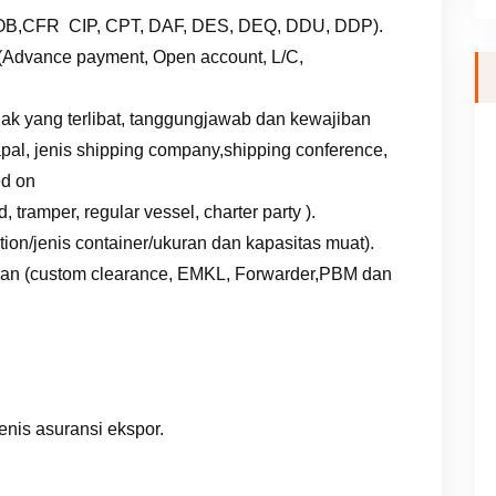
FOB,CFR CIP, CPT, DAF, DES, DEQ, DDU, DDP).
(Advance payment, Open account, L/C,
hak yang terlibat, tanggungjawab dan kewajiban
apal, jenis shipping company,shipping conference,
ed on
tramper, regular vessel, charter party ).
on/jenis container/ukuran dan kapasitas muat).
buhan (custom clearance, EMKL, Forwarder,PBM dan
.
jenis asuransi ekspor.