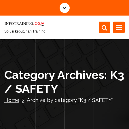
S
k
i
p
t
Solusi kebutuhan Training
o
c
o
n
t
Category Archives: K3
e
n
/ SAFETY
t
Home
Archive by category "K3 / SAFETY"