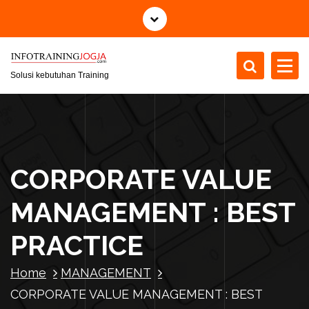
S
k
i
p
t
Solusi kebutuhan Training
o
c
o
n
t
CORPORATE VALUE
e
n
MANAGEMENT : BEST
t
PRACTICE
Home
MANAGEMENT
CORPORATE VALUE MANAGEMENT : BEST