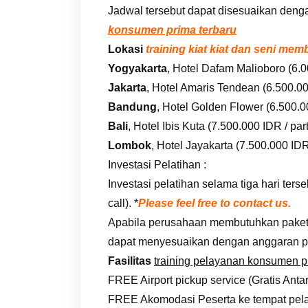
Jadwal tersebut dapat disesuaikan deng
konsumen prima terbaru
Lokasi
training kiat kiat dan seni m
Yogyakarta
, Hotel Dafam Malioboro (6.0
Jakarta
, Hotel Amaris Tendean (6.500.000
Bandung
, Hotel Golden Flower (6.500.00
Bali
, Hotel Ibis Kuta (7.500.000 IDR / part
Lombok
, Hotel Jayakarta (7.500.000 IDR 
Investasi Pelatihan :
Investasi pelatihan selama tiga hari te
call). *
Please feel free to contact us.
Apabila perusahaan membutuhkan paket i
dapat menyesuaikan dengan anggaran p
Fasilitas
training pelayanan konsumen 
FREE Airport pickup service (Gratis Anta
FREE Akomodasi Peserta ke tempat pela