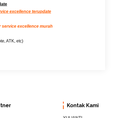
date
rvice excellence terupdate
 service excellence murah
te, ATK, etc)
rtner
Kontak Kami
YULIANTI