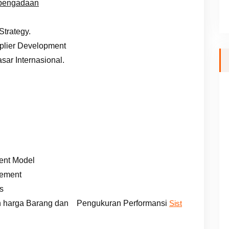
pengadaan
Strategy.
plier Development
sar Internasional.
ent Model
cement
rs
an harga Barang dan Pengukuran Performansi
Sist