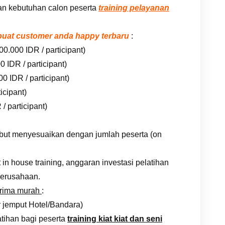
an kebutuhan calon peserta
training pelayanan
embuat customer anda happy terbaru
:
00.000 IDR / participant)
 IDR / participant)
0 IDR / participant)
icipant)
/ participant)
rsebut menyesuaikan dengan jumlah peserta (on
n house training, anggaran investasi pelatihan
erusahaan.
prima murah
:
r jemput Hotel/Bandara)
tihan bagi peserta
training kiat kiat dan seni