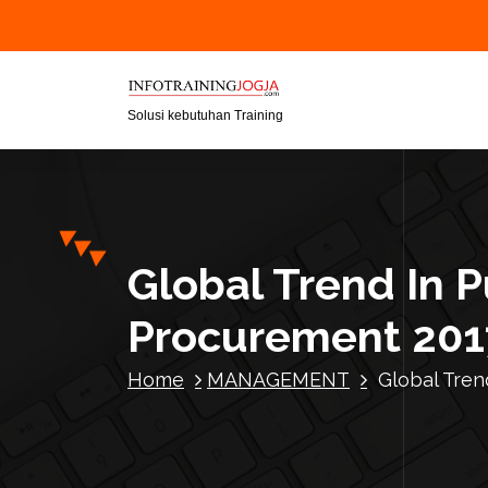
S
k
i
p
t
Solusi kebutuhan Training
o
c
o
n
t
Global Trend In
e
n
Procurement 201
t
Home
MANAGEMENT
Global Tre