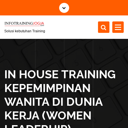
S
k
i
p
t
Solusi kebutuhan Training
o
c
o
n
t
IN HOUSE TRAINING
e
n
KEPEMIMPINAN
t
WANITA DI DUNIA
KERJA (WOMEN