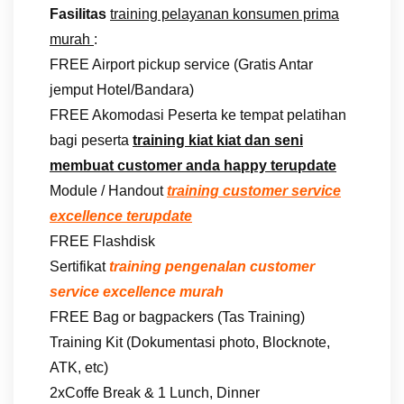
Fasilitas
training pelayanan konsumen prima
murah
:
FREE Airport pickup service (Gratis Antar
jemput Hotel/Bandara)
FREE Akomodasi Peserta ke tempat pelatihan
bagi peserta
training kiat kiat dan seni
membuat customer anda happy terupdate
Module / Handout
training customer service
excellence terupdate
FREE Flashdisk
Sertifikat
training pengenalan customer
service excellence murah
FREE Bag or bagpackers (Tas Training)
Training Kit (Dokumentasi photo, Blocknote,
ATK, etc)
2xCoffe Break & 1 Lunch, Dinner