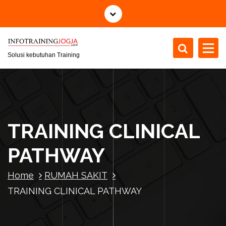
S
k
i
p
t
Solusi kebutuhan Training
o
c
o
n
t
TRAINING CLINICAL
e
n
PATHWAY
t
Home
RUMAH SAKIT
TRAINING CLINICAL PATHWAY