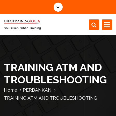
S
k
i
p
t
Solusi kebutuhan Training
o
c
o
n
t
TRAINING ATM AND
e
n
TROUBLESHOOTING
t
Home
PERBANKAN
TRAINING ATM AND TROUBLESHOOTING