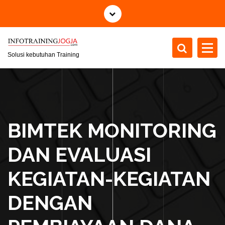
S
k
i
p
t
Solusi kebutuhan Training
o
c
o
n
t
BIMTEK MONITORING
e
n
DAN EVALUASI
t
KEGIATAN-KEGIATAN
DENGAN