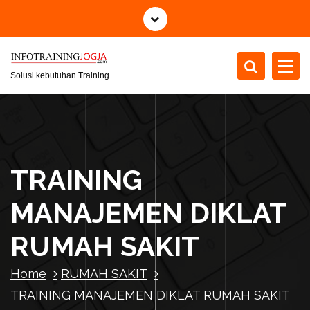
S
k
i
p
t
Solusi kebutuhan Training
o
c
o
n
t
TRAINING
e
n
MANAJEMEN DIKLAT
t
RUMAH SAKIT
Home
RUMAH SAKIT
TRAINING MANAJEMEN DIKLAT RUMAH SAKIT