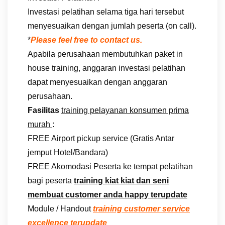
Investasi pelatihan selama tiga hari tersebut
menyesuaikan dengan jumlah peserta (on call).
*
Please feel free to contact us.
Apabila perusahaan membutuhkan paket in
house training, anggaran investasi pelatihan
dapat menyesuaikan dengan anggaran
perusahaan.
Fasilitas
training pelayanan konsumen prima
murah
:
FREE Airport pickup service (Gratis Antar
jemput Hotel/Bandara)
FREE Akomodasi Peserta ke tempat pelatihan
bagi peserta
training kiat kiat dan seni
membuat customer anda happy terupdate
Module / Handout
training customer service
excellence terupdate