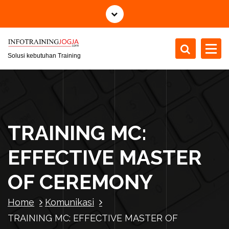
S
k
i
p
t
Solusi kebutuhan Training
o
c
o
n
t
TRAINING MC:
e
n
EFFECTIVE MASTER
t
OF CEREMONY
Home
Komunikasi
TRAINING MC: EFFECTIVE MASTER OF