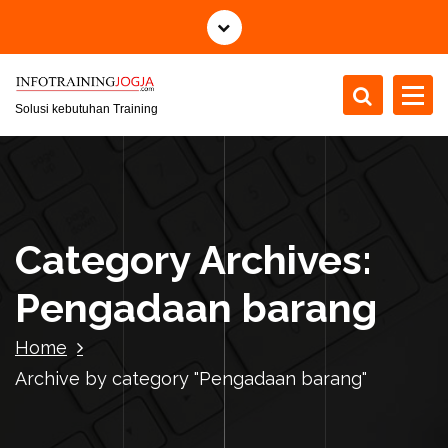
S
k
i
p
t
Solusi kebutuhan Training
o
c
o
n
t
Category Archives:
e
n
Pengadaan barang
t
Home
Archive by category "Pengadaan barang"