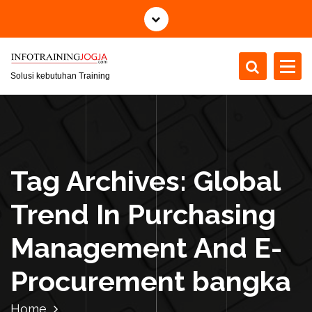
S
k
i
p
t
Solusi kebutuhan Training
o
c
o
n
t
Tag Archives: Global
e
n
Trend In Purchasing
t
Management And E-
Procurement bangka
Home