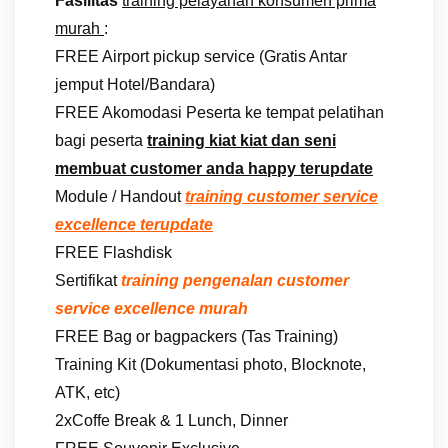
Fasilitas
training pelayanan konsumen prima
murah
:
FREE Airport pickup service (Gratis Antar
jemput Hotel/Bandara)
FREE Akomodasi Peserta ke tempat pelatihan
bagi peserta
training kiat kiat dan seni
membuat customer anda happy terupdate
Module / Handout
training customer service
excellence terupdate
FREE Flashdisk
Sertifikat
training pengenalan customer
service excellence murah
FREE Bag or bagpackers (Tas Training)
Training Kit (Dokumentasi photo, Blocknote,
ATK, etc)
2xCoffe Break & 1 Lunch, Dinner